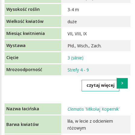
3-4 m
duże
VII, VIII, IX
Płd., Wsch., Zach.
3 (silnie)
Strefy 4 - 9
czytaj więcej
Clematis
'Mikołaj Kopernik'
lila, w lecie z odcieniem
różowym