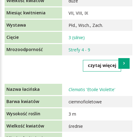
duże
VII, VIII, IX
Płd., Wsch., Zach.
3 (silnie)
Strefy 4 - 9
czytaj więcej
Clematis
'Etoile Violette'
ciemnofioletowe
3 m
średnie