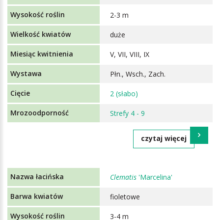
2-3 m
duże
V, VII, VIII, IX
Płn., Wsch., Zach.
2 (słabo)
Strefy 4 - 9
czytaj więcej
Clematis
'Marcelina'
fioletowe
3-4 m