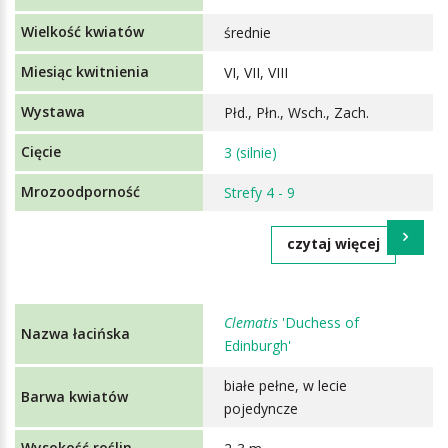
średnie
VI, VII, VIII
Płd., Płn., Wsch., Zach.
3 (silnie)
Strefy 4 - 9
czytaj więcej
Clematis
'Duchess of
Edinburgh'
białe pełne, w lecie
pojedyncze