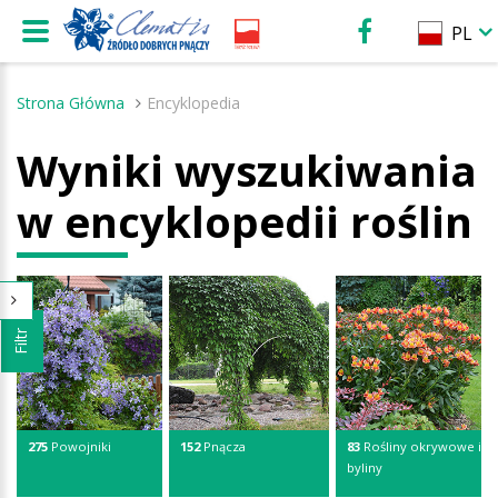
PL
Strona Główna
Encyklopedia
Wyniki wyszukiwania
w encyklopedii roślin
Filtr
275
Powojniki
152
Pnącza
83
Rośliny okrywowe i
byliny