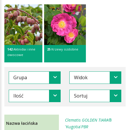
142
Aktnidia i inne
25
Krzewy ozdobne
owocowe
Grupa
Widok
Ilość
Sortuj
Clematis GOLDEN TIARA®
'Kugotia'
PBR