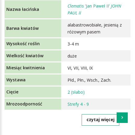
Clematis
'Jan Paweł II'
JOHN
PAUL II
alabastrowobiałe, jesienią z
różowym pasem
3-4 m
duże
VI, VII, VIII, IX
Płd., Płn., Wsch., Zach.
2 (słabo)
Strefy 4 - 9
czytaj więcej