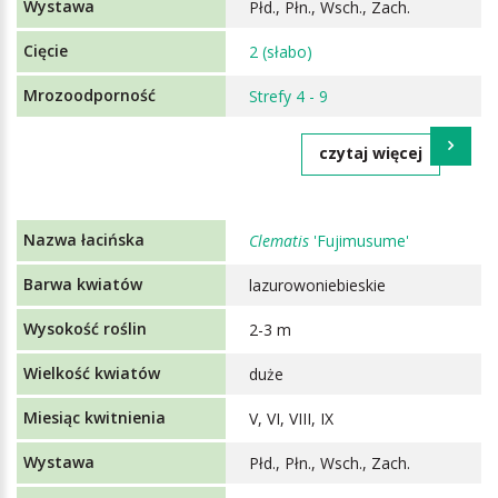
Płd., Płn., Wsch., Zach.
2 (słabo)
Strefy 4 - 9
czytaj więcej
Clematis
'Fujimusume'
lazurowoniebieskie
2-3 m
duże
V, VI, VIII, IX
Płd., Płn., Wsch., Zach.