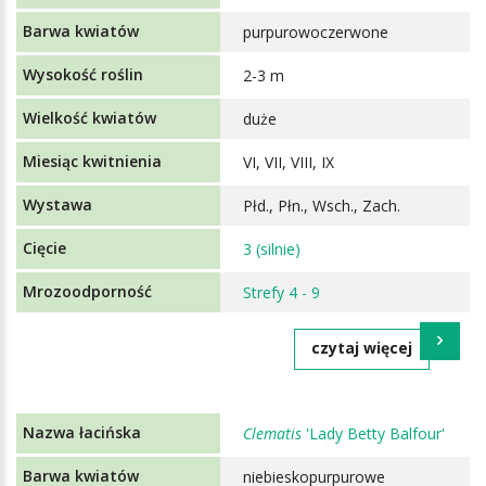
purpurowoczerwone
2-3 m
duże
VI, VII, VIII, IX
Płd., Płn., Wsch., Zach.
3 (silnie)
Strefy 4 - 9
czytaj więcej
Clematis
'Lady Betty Balfour'
niebieskopurpurowe