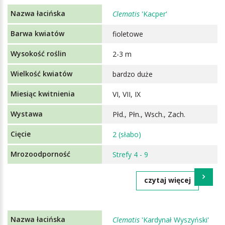
Clematis
'Kacper'
fioletowe
2-3 m
bardzo duże
VI, VII, IX
Płd., Płn., Wsch., Zach.
2 (słabo)
Strefy 4 - 9
czytaj więcej
Clematis
'Kardynał Wyszyński'