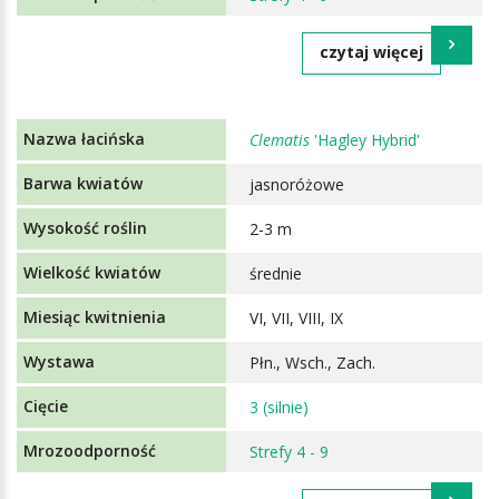
czytaj więcej
Clematis
'Hagley Hybrid'
jasnoróżowe
2-3 m
średnie
VI, VII, VIII, IX
Płn., Wsch., Zach.
3 (silnie)
Strefy 4 - 9