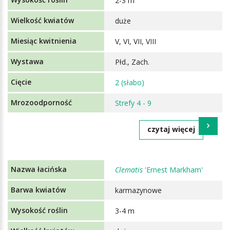
2-3 m
duże
V, VI, VII, VIII
Płd., Zach.
2 (słabo)
Strefy 4 - 9
czytaj więcej
Clematis
'Ernest Markham'
karmazynowe
3-4 m