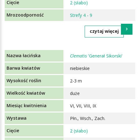
2 (słabo)
Strefy 4 - 9
czytaj więcej
Clematis
'Generał Sikorski'
niebieskie
2-3 m
duże
VI, VII, VIII, IX
Płn., Wsch., Zach.
2 (słabo)