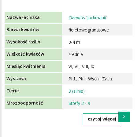
Clematis
'Jackmanii'
fioletowogranatowe
3-4 m
średnie
VI, VII, VIII, IX
Płd., Płn., Wsch., Zach.
3 (silnie)
Strefy 3 - 9
czytaj więcej