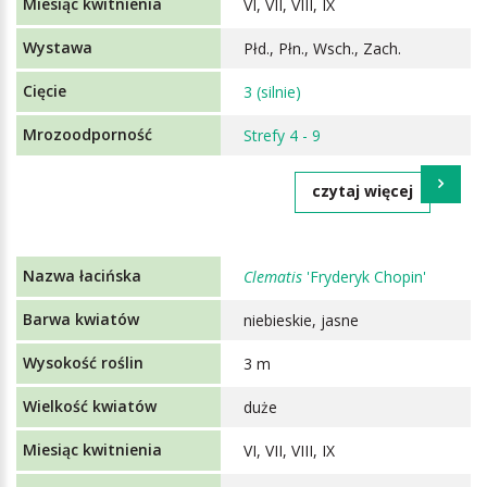
VI, VII, VIII, IX
Płd., Płn., Wsch., Zach.
3 (silnie)
Strefy 4 - 9
czytaj więcej
Clematis
'Fryderyk Chopin'
niebieskie, jasne
3 m
duże
VI, VII, VIII, IX