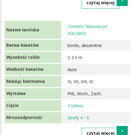
czytaj więcej
Clematis
'Mazowsze'
VOLCANO
bordo, aksamitne
2-3.5 m
duże
VI, VII, VIII, IX
Płd., Wsch., Zach.
3 (silnie)
Strefy 4 - 9
czytaj więcej