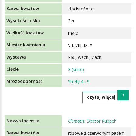
złocistożółte
3 m
małe
VII, VIII, IX, X
Płd., Wsch., Zach.
3 (silnie)
Strefy 4 - 9
czytaj więcej
Clematis
'Doctor Ruppel'
różowe z czerwonym pasem