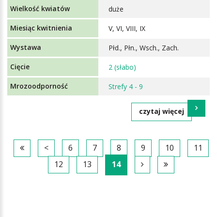
duże
V, VI, VIII, IX
Płd., Płn., Wsch., Zach.
2 (słabo)
Strefy 4 - 9
czytaj więcej
<
6
7
8
9
10
11
12
13
14