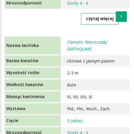
Strefy 4 - 9
czytaj więcej
Clematis
'Bieszczady'
EARTHQUAKE
różowe z jasnym pasem
2-3 m
duże
VI, VII, VIII, IX
Płd., Płn., Wsch., Zach.
3 (silnie)
Strefy 4 - 9