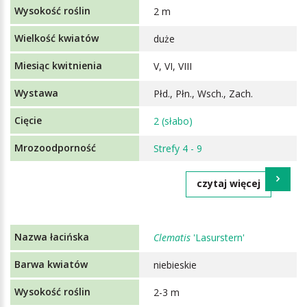
2 m
duże
V, VI, VIII
Płd., Płn., Wsch., Zach.
2 (słabo)
Strefy 4 - 9
czytaj więcej
Clematis
'Lasurstern'
niebieskie
2-3 m