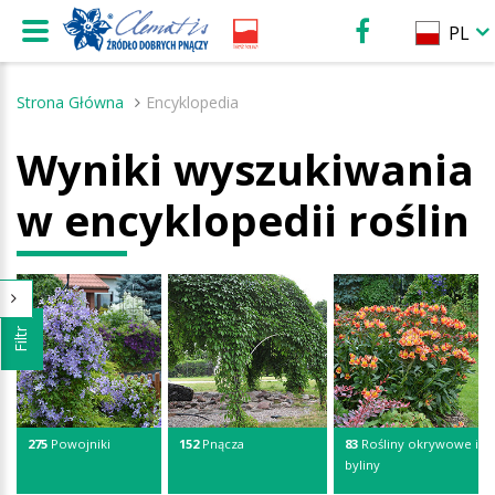
PL
Strona Główna
Encyklopedia
Wyniki wyszukiwania
w encyklopedii roślin
Filtr
275
Powojniki
152
Pnącza
83
Rośliny okrywowe i
byliny