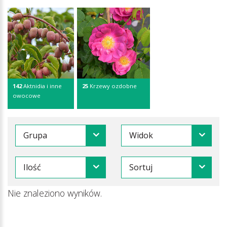
142
Aktnidia i inne
25
Krzewy ozdobne
owocowe
Grupa
Widok
Ilość
Sortuj
Nie znaleziono wyników.