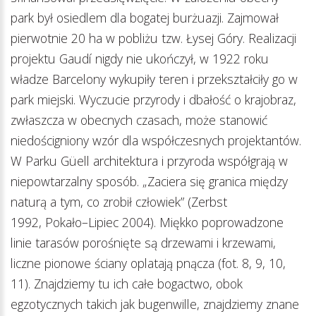
park był osiedlem dla bogatej burżuazji. Zajmował
pierwotnie 20 ha w pobliżu tzw. Łysej Góry. Realizacji
projektu Gaudí nigdy nie ukończył, w 1922 roku
władze Barcelony wykupiły teren i przekształciły go w
park miejski. Wyczucie przyrody i dbałość o krajobraz,
zwłaszcza w obecnych czasach, może stanowić
niedościgniony wzór dla współczesnych projektantów.
W Parku Güell architektura i przyroda współgrają w
niepowtarzalny sposób. „Zaciera się granica między
naturą a tym, co zrobił człowiek” (Zerbst
1992, Pokało–Lipiec 2004). Miękko poprowadzone
linie tarasów porośnięte są drzewami i krzewami,
liczne pionowe ściany oplatają pnącza (fot. 8, 9, 10,
11). Znajdziemy tu ich całe bogactwo, obok
egzotycznych takich jak bugenwille, znajdziemy znane