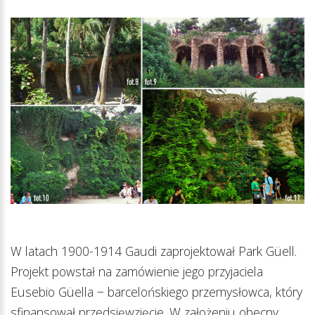
W latach 1900-1914 Gaudi zaprojektował Park Güell.
Projekt powstał na zamówienie jego przyjaciela
Eusebio Güella − barcelońskiego przemysłowca, który
sfinansował przedsięwzięcie. W założeniu obecny