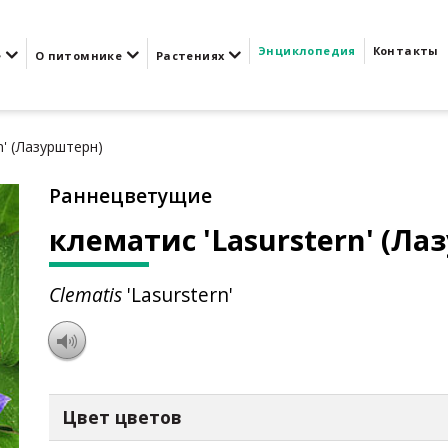
Энциклопедия
Контакты
е
О питомнике
Растениях
n' (Лазурштерн)
Раннецветущие
клематис 'Lasurstern' (Ла
Clematis
'Lasurstern'
Цвет цветов