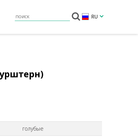
RU
зурштерн)
голубые