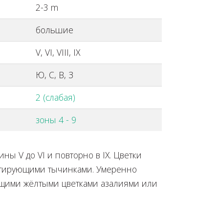
2-3 m
большие
V, VI, VIII, IX
Ю, С, В, З
2 (слабая)
зоны 4 - 9
ны V дo VI и повторно в IX. Цветки
астирующими тычинками. Умеренно
ущими жёлтыми цветками азалиями или